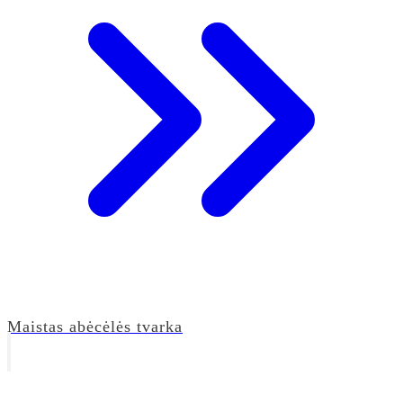
Maistas abėcėlės tvarka