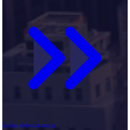
Kalnai abėcėlės tvarka