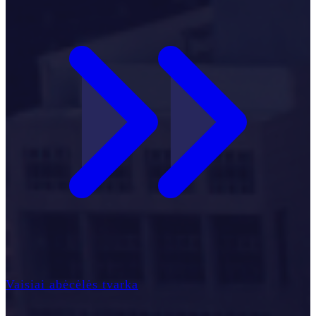
Vaisiai abėcėlės tvarka