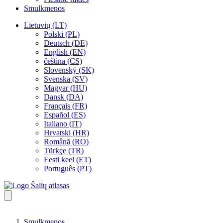
Smulkmenos
Lietuvių (LT)
Polski (PL)
Deutsch (DE)
English (EN)
čeština (CS)
Slovenský (SK)
Svenska (SV)
Magyar (HU)
Dansk (DA)
Français (FR)
Español (ES)
Italiano (IT)
Hrvatski (HR)
Română (RO)
Türkçe (TR)
Eesti keel (ET)
Português (PT)
Smulkmenos