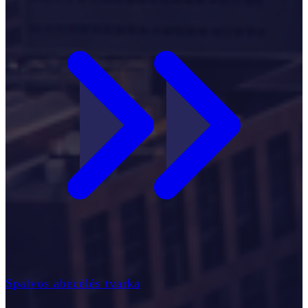
Spalvos abėcėlės tvarka