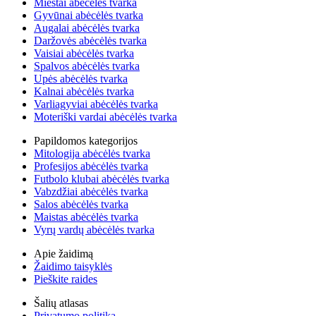
Miestai abėcėlės tvarka
Gyvūnai abėcėlės tvarka
Augalai abėcėlės tvarka
Daržovės abėcėlės tvarka
Vaisiai abėcėlės tvarka
Spalvos abėcėlės tvarka
Upės abėcėlės tvarka
Kalnai abėcėlės tvarka
Varliagyviai abėcėlės tvarka
Moteriški vardai abėcėlės tvarka
Papildomos kategorijos
Mitologija abėcėlės tvarka
Profesijos abėcėlės tvarka
Futbolo klubai abėcėlės tvarka
Vabzdžiai abėcėlės tvarka
Salos abėcėlės tvarka
Maistas abėcėlės tvarka
Vyrų vardų abėcėlės tvarka
Apie žaidimą
Žaidimo taisyklės
Pieškite raides
Šalių atlasas
Privatumo politika