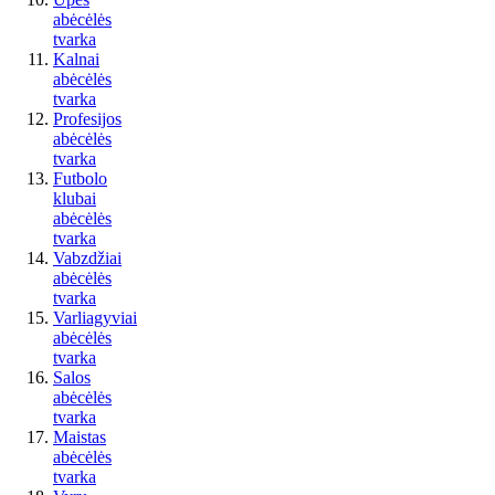
abėcėlės
tvarka
Kalnai
abėcėlės
tvarka
Profesijos
abėcėlės
tvarka
Futbolo
klubai
abėcėlės
tvarka
Vabzdžiai
abėcėlės
tvarka
Varliagyviai
abėcėlės
tvarka
Salos
abėcėlės
tvarka
Maistas
abėcėlės
tvarka