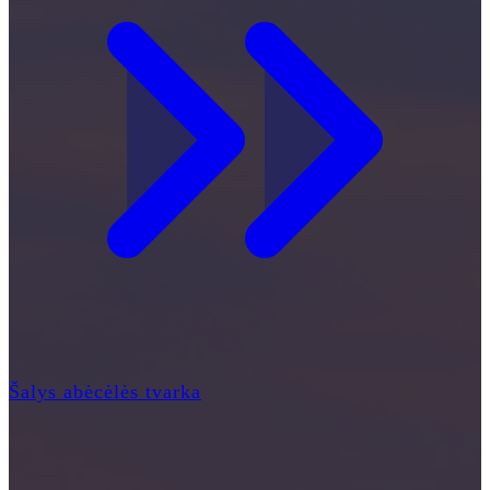
Šalys abėcėlės tvarka