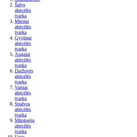
Šalys
abėcėlės
tvarka
Miestai
abėcėlės
tvarka
Gyvūnai
abėcėlės
tvarka
Augalai
abėcėlės
tvarka
Daržovės
abėcėlės
tvarka
Vaisiai
abėcėlės
tvarka
Spalvos
abėcėlės
tvarka
Mitologija
abėcėlės
tvarka
Upės