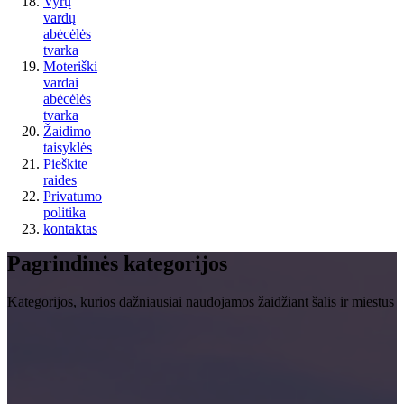
Vyrų
vardų
abėcėlės
tvarka
Moteriški
vardai
abėcėlės
tvarka
Žaidimo
taisyklės
Pieškite
raides
Privatumo
politika
kontaktas
Pagrindinės kategorijos
Kategorijos, kurios dažniausiai naudojamos žaidžiant šalis ir miestus