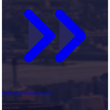
Gyvūnai abėcėlės tvarka