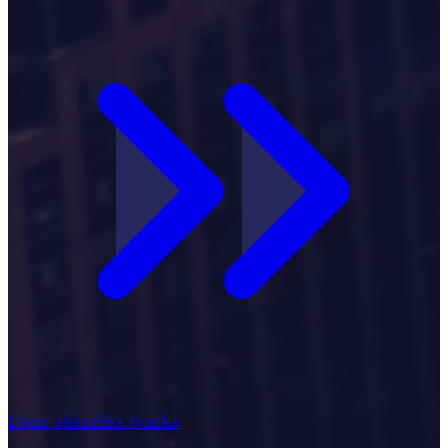
Upės abėcėlės tvarka