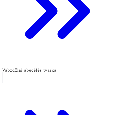
Vabzdžiai abėcėlės tvarka