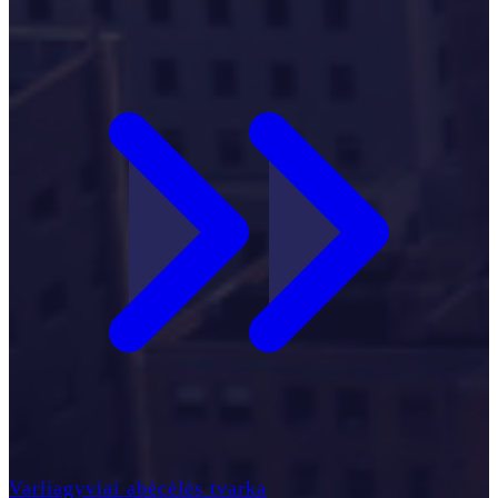
Varliagyviai abėcėlės tvarka