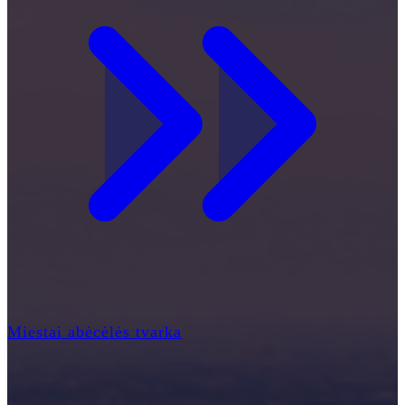
Miestai abėcėlės tvarka