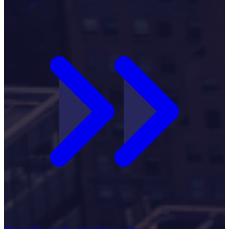
Moteriški vardai abėcėlės tvarka