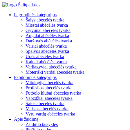
Pagrindinės kategorijos
Šalys abėcėlės tvarka
Miestai abėcėlės tvarka
Gyvūnai abėcėlės tvarka
Augalai abėcėlės tvarka
Daržovės abėcėlės tvarka
Vaisiai abėcėlės tvarka
Spalvos abėcėlės tvarka
Upės abėcėlės tvarka
Kalnai abėcėlės tvarka
Varliagyviai abėcėlės tvarka
Moteriški vardai abėcėlės tvarka
Papildomos kategorijos
Mitologija abėcėlės tvarka
Profesijos abėcėlės tvarka
Futbolo klubai abėcėlės tvarka
Vabzdžiai abėcėlės tvarka
Salos abėcėlės tvarka
Maistas abėcėlės tvarka
Vyrų vardų abėcėlės tvarka
Apie žaidimą
Žaidimo taisyklės
Pieškite raides