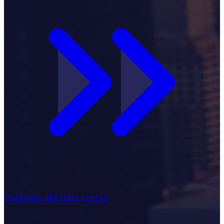
Daržovės abėcėlės tvarka