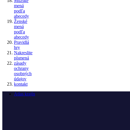
Mužské
mená
podľa
abecedy
Ženské
mená
podľa
abecedy
Pravidlá
hry
Nakreslite
písmená
zásady
ochrany
osobných
údajov
kontakt
Atlas krajín