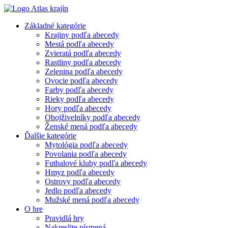
Základné kategórie
Krajiny podľa abecedy
Mestá podľa abecedy
Zvieratá podľa abecedy
Rastliny podľa abecedy
Zelenina podľa abecedy
Ovocie podľa abecedy
Farby podľa abecedy
Rieky podľa abecedy
Hory podľa abecedy
Obojživelníky podľa abecedy
Ženské mená podľa abecedy
Ďalšie kategórie
Mytológia podľa abecedy
Povolania podľa abecedy
Futbalové kluby podľa abecedy
Hmyz podľa abecedy
Ostrovy podľa abecedy
Jedlo podľa abecedy
Mužské mená podľa abecedy
O hre
Pravidlá hry
Nakreslite písmená