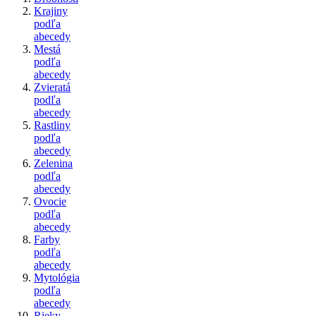
Krajiny
podľa
abecedy
Mestá
podľa
abecedy
Zvieratá
podľa
abecedy
Rastliny
podľa
abecedy
Zelenina
podľa
abecedy
Ovocie
podľa
abecedy
Farby
podľa
abecedy
Mytológia
podľa
abecedy
Rieky