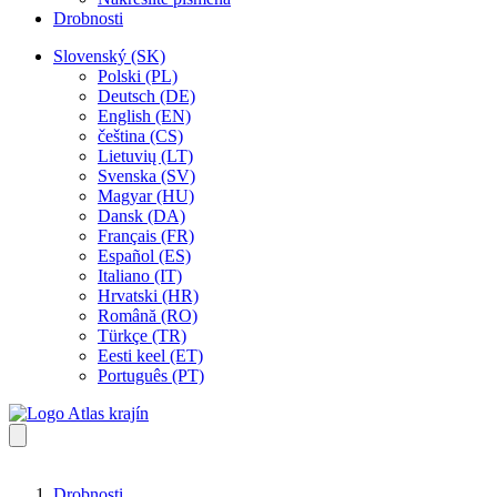
Drobnosti
Slovenský (SK)
Polski (PL)
Deutsch (DE)
English (EN)
čeština (CS)
Lietuvių (LT)
Svenska (SV)
Magyar (HU)
Dansk (DA)
Français (FR)
Español (ES)
Italiano (IT)
Hrvatski (HR)
Română (RO)
Türkçe (TR)
Eesti keel (ET)
Português (PT)
Drobnosti