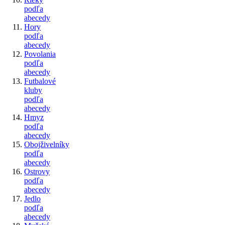
podľa
abecedy
Hory
podľa
abecedy
Povolania
podľa
abecedy
Futbalové
kluby
podľa
abecedy
Hmyz
podľa
abecedy
Obojživelníky
podľa
abecedy
Ostrovy
podľa
abecedy
Jedlo
podľa
abecedy