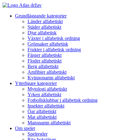
Grundläggande kategorier
Länder alfabetiskt
Städer alfabetiskt
Djur alfabetisk
Växter i alfabetisk ordning
Grönsaker alfabetisk
Frukter i alfabetisk ordning
Färger alfabetiskt
Floder alfabetiskt
Berg alfabetiskt
Amfibier alfabetiskt
Kvinnonamn alfabetiskt
Ytterligare kategorier
Mytologi alfabetiskt
Yrken alfabetiskt
Fotbollsklubbar i alfabetisk ordning
Insekter alfabetiskt
Öar alfabetiskt
Mat alfabetiskt
Mansnamn alfabetiskt
Om spelet
Spelregler
Rita bokstäver