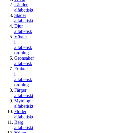
Länder
alfabetiskt
Städer
alfabetiskt
Djur
alfabetisk
Växter
i
alfabetisk
ordning
Grönsaker
alfabetisk
Frukter
i
alfabetisk
ordning
Färger
alfabetiskt
Mytologi
alfabetiskt
Floder
alfabetiskt
Berg
alfabetiskt
Yrken