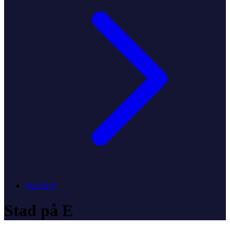
Stad på E
Stad på E